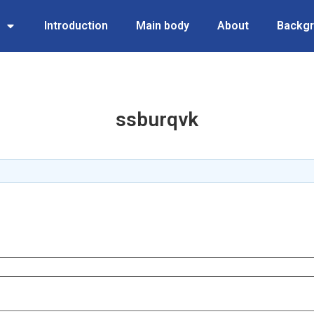
Introduction
Main body
About
Backg
ssburqvk