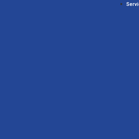
Servi
mgrscp
このトピックは空です。
返信先: mgrscp
あなたの情報:
お名前 (必須)
メール (非公開) (必須):